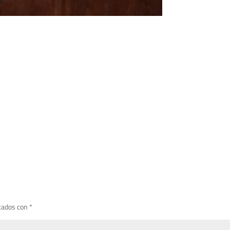
cados con
*