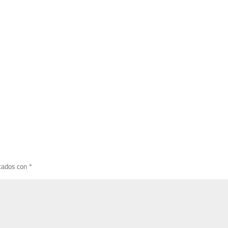
cados con
*