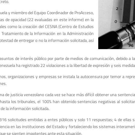
creto.
zuela y miembro del Equipo Coordinador de ProAcceso,
s de opacidad (22 evaluadas en este informe) en la
iales como la creación del CESNA (Centro de Estudios
de Tratamiento de la Información en la Administración
testad de entregar o no la información solicitada, así
 asuntos de interés público por parte de medios de comunicación, debido a
nezuela ha registrado 22 violaciones a la libertad de expresión y seis medid
anos, organizaciones y empresas se instala la autocensura por temor a repres
nes.
ma de justicia venezolano cada vez se hace más difícil obtener una sentencia 
hasta los tribunales, el 100% han obtenido sentencias negativas al solicit
 de la información solicitada.
 solicitudes emitidas a entes públicos y solo 11 respuestas; 4 de ellas sat
dencia en las instituciones del Estado y fortaleciendo los sistemas interam
que se sienten impotentes ante esta situación.