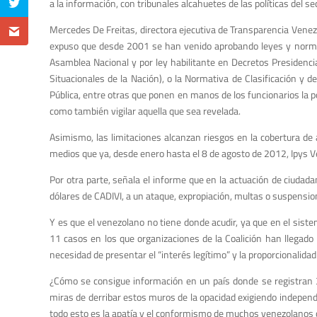
a la información, con tribunales alcahuetes de las políticas del se
Mercedes De Freitas, directora ejecutiva de Transparencia Vene
expuso que desde 2001 se han venido aprobando leyes y norma
Asamblea Nacional y por ley habilitante en Decretos Presidenc
Situacionales de la Nación), o la Normativa de Clasificación y 
Pública, entre otras que ponen en manos de los funcionarios la po
como también vigilar aquella que sea revelada.
Asimismo, las limitaciones alcanzan riesgos en la cobertura de
medios que ya, desde enero hasta el 8 de agosto de 2012, Ipys Ve
Por otra parte, señala el informe que en la actuación de ciudad
dólares de CADIVI, a un ataque, expropiación, multas o suspensio
Y es que el venezolano no tiene donde acudir, ya que en el siste
11 casos en los que organizaciones de la Coalición han llegado 
necesidad de presentar el “interés legítimo” y la proporcionalidad
¿Cómo se consigue información en un país donde se registran 316
miras de derribar estos muros de la opacidad exigiendo indepen
todo esto es la apatía y el conformismo de muchos venezolanos 