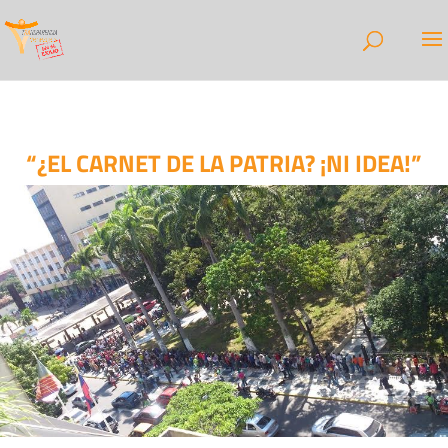
“¿EL CARNET DE LA PATRIA? ¡NI IDEA!”