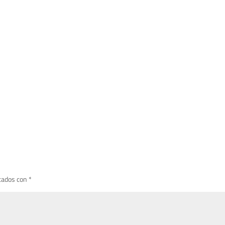
cados con
*