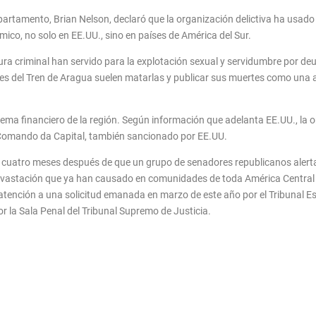
departamento, Brian Nelson, declaró que la organización delictiva ha usad
ico, no solo en EE.UU., sino en países de América del Sur.
tura criminal han servido para la explotación sexual y servidumbre por d
ntes del Tren de Aragua suelen matarlas y publicar sus muertes como una
ema financiero de la región. Según información que adelanta EE.UU., la 
o Comando da Capital, también sancionado por EE.UU.
 cuatro meses después de que un grupo de senadores republicanos alertara
devastación que ya han causado en comunidades de toda América Central y
atención a una solicitud emanada en marzo de este año por el Tribunal Es
or la Sala Penal del Tribunal Supremo de Justicia.