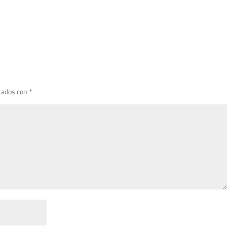
cados con
*