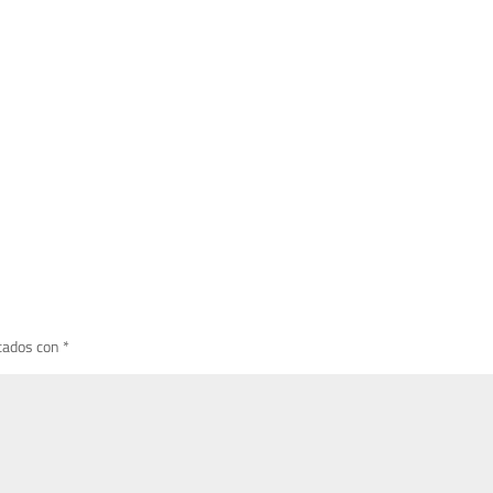
cados con
*