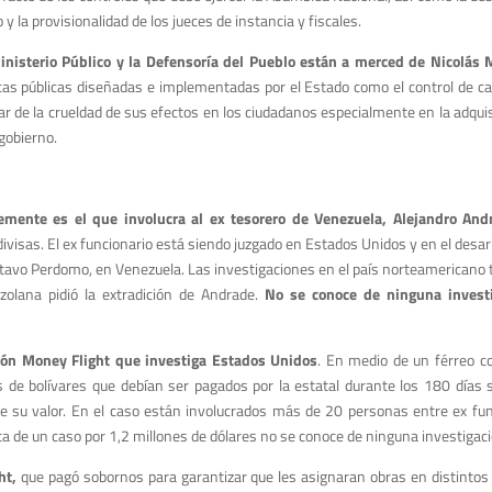
 y la provisionalidad de los jueces de instancia y fiscales.
 Ministerio Público y la Defensoría del Pueblo están a merced de Nicolás
cas públicas diseñadas e implementadas por el Estado como el control de ca
sar de la crueldad de sus efectos en los ciudadanos especialmente en la adqui
gobierno.
mente es el que involucra al ex tesorero de Venezuela, Alejandro And
divisas. El ex funcionario está siendo juzgado en Estados Unidos y en el desar
tavo Perdomo, en Venezuela. Las investigaciones en el país norteamericano 
zolana pidió la extradición de Andrade.
No se conoce de ninguna investi
ión Money Flight que investiga Estados Unidos
. En medio de un férreo co
de bolívares que debían ser pagados por la estatal durante los 180 días s
e su valor. En el caso están involucrados más de 20 personas entre ex func
ta de un caso por 1,2 millones de dólares no se conoce de ninguna investigac
ht,
que pagó sobornos para garantizar que les asignaran obras en distintos 