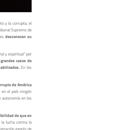
o y la corrupta, el
Tribunal Supremo de
enes
desconocen su
l y espiritual” por
n grandes casos de
abilizados.
En los
orrupto de América
 en el país ningún
 de autonomía en los
ibilidad de que en
la lucha contra la
signación exprés de