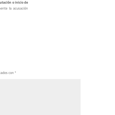
tación o inicio de
mente la acusación
cados con
*