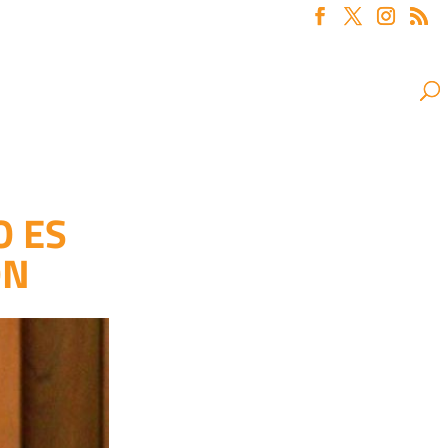
O ES
ÓN