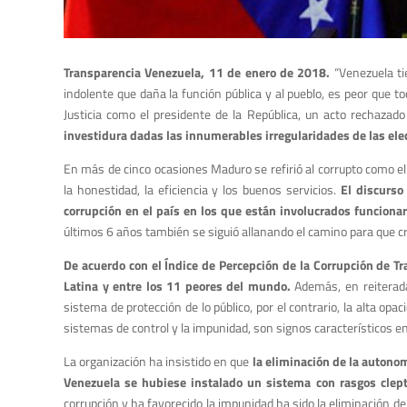
Transparencia Venezuela, 11 de enero de 2018.
“Venezuela ti
indolente que daña la función pública y al pueblo, es peor que 
Justicia como el presidente de la República, un acto rechazado
investidura dadas las innumerables irregularidades de las el
En más de cinco ocasiones Maduro se refirió al corrupto como el 
la honestidad, la eficiencia y los buenos servicios.
El discurso
corrupción en el país en los que están involucrados funciona
últimos 6 años también se siguió allanando el camino para que cre
De acuerdo con el Índice de Percepción de la Corrupción de 
Latina y entre los 11 peores del mundo.
Además, en reiterada
sistema de protección de lo público, por el contrario, la alta opa
sistemas de control y la impunidad, son signos característicos en
La organización ha insistido en que
la eliminación de la autonom
Venezuela se hubiese instalado un sistema con rasgos clept
corrupción y ha favorecido la impunidad ha sido la eliminación de