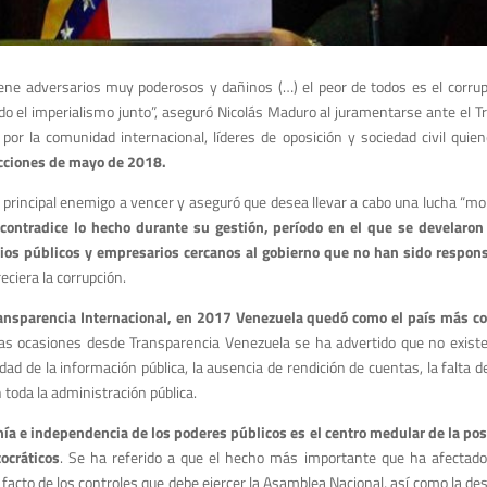
ene adversarios muy poderosos y dañinos (…) el peor de todos es el corrupt
todo el imperialismo junto”, aseguró Nicolás Maduro al juramentarse ante el 
 por la comunidad internacional, líderes de oposición y sociedad civil qui
ecciones de mayo de 2018.
principal enemigo a vencer y aseguró que desea llevar a cabo una lucha “mora
 contradice lo hecho durante su gestión, período en el que se develaro
rios públicos y empresarios cercanos al gobierno que no han sido respons
ciera la corrupción.
Transparencia Internacional, en 2017 Venezuela quedó como el país más c
s ocasiones desde Transparencia Venezuela se ha advertido que no existe
cidad de la información pública, la ausencia de rendición de cuentas, la falta
 toda la administración pública.
ía e independencia de los poderes públicos es el centro medular de la pos
ocráticos
. Se ha referido a que el hecho más importante que ha afectado 
 facto de los controles que debe ejercer la Asamblea Nacional, así como la de