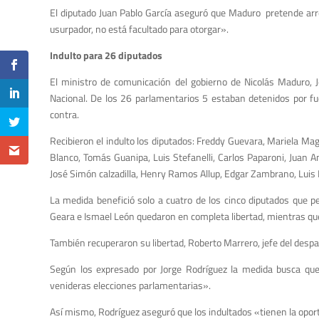
El diputado Juan Pablo García aseguró que Maduro pretende arregl
usurpador, no está facultado para otorgar».
Indulto para 26 diputados
El ministro de comunicación del gobierno de Nicolás Maduro, J
Nacional. De los 26 parlamentarios 5 estaban detenidos por fuer
contra.
Recibieron el indulto los diputados: Freddy Guevara, Mariela Mag
Blanco, Tomás Guanipa, Luis Stefanelli, Carlos Paparoni, Juan A
José Simón calzadilla, Henry Ramos Allup, Edgar Zambrano, Luis F
La medida benefició solo a cuatro de los cinco diputados que p
Geara e Ismael León quedaron en completa libertad, mientras q
También recuperaron su libertad, Roberto Marrero, jefe del desp
Según los expresado por Jorge Rodríguez la medida busca que
venideras elecciones parlamentarias».
Así mismo, Rodríguez aseguró que los indultados «tienen la oportu