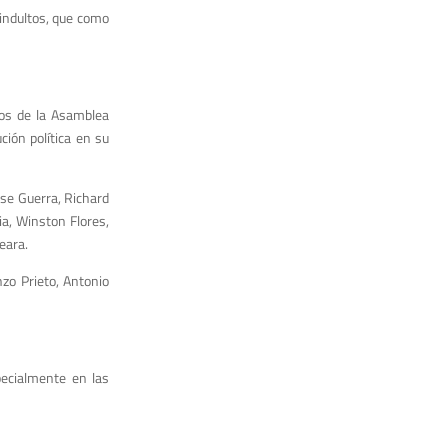
 indultos, que como
dos de la Asamblea
ción política en su
ose Guerra, Richard
ia, Winston Flores,
Geara.
zo Prieto, Antonio
pecialmente en las