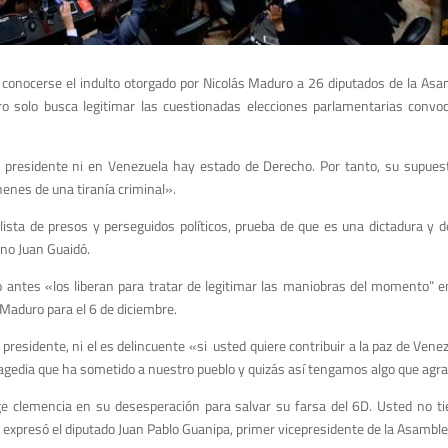
conocerse el indulto otorgado por Nicolás Maduro a 26 diputados de la Asa
 solo busca legitimar las cuestionadas elecciones parlamentarias convo
presidente ni en Venezuela hay estado de Derecho. Por tanto, su supuest
ehenes de una tiranía criminal».
lista de presos y perseguidos políticos, prueba de que es una dictadura y d
ino Juan Guaidó.
antes «los liberan para tratar de legitimar las maniobras del momento” en
Maduro para el 6 de diciembre.
presidente, ni el es delincuente «si usted quiere contribuir a la paz de Venez
 tragedia que ha sometido a nuestro pueblo y quizás así tengamos algo que agr
nge clemencia en su desesperación para salvar su farsa del 6D. Usted no ti
» expresó el diputado Juan Pablo Guanipa, primer vicepresidente de la Asambl