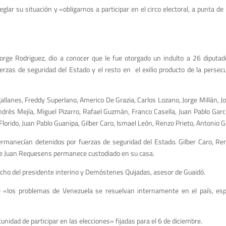
ar su situación y «obligarnos a participar en el circo electoral, a punta de
orge Rodriguez, dio a conocer que le fue otorgado un indulto a 26 diputa
zas de seguridad del Estado y el resto en el exilio producto de la persecu
allanes, Freddy Superlano, Americo De Grazia, Carlos Lozano, Jorge Millán, J
ndrés Mejía, Miguel Pizarro, Rafael Guzmán, Franco Casella, Juan Pablo Garc
lorido, Juan Pablo Guanipa, Gilber Caro, Ismael León, Renzo Prieto, Antonio 
ermanecían detenidos por fuerzas de seguridad del Estado. Gilber Caro, Ren
ue Juan Requesens permanece custodiado en su casa.
acho del presidente interino y Demóstenes Quijadas, asesor de Guaidó.
 «los problemas de Venezuela se resuelvan internamente en el país, es
nidad de participar en las elecciones» fijadas para el 6 de diciembre.