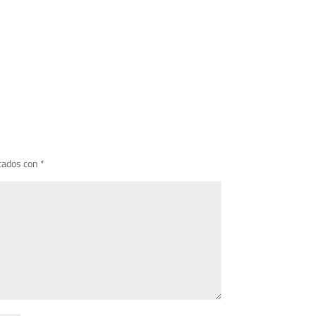
cados con
*