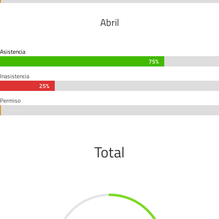
Abril
Asistencia
75%
75%
Inasistencia
25%
25%
Permiso
0%
0%
Total