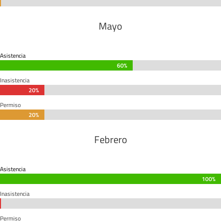
0%
0%
Mayo
Asistencia
60%
60%
Inasistencia
20%
20%
Permiso
20%
20%
Febrero
Asistencia
100%
100%
Inasistencia
0%
0%
Permiso