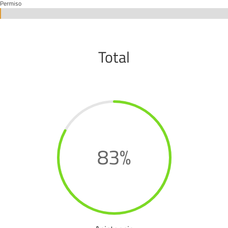
Permiso
0%
0%
Total
83
%