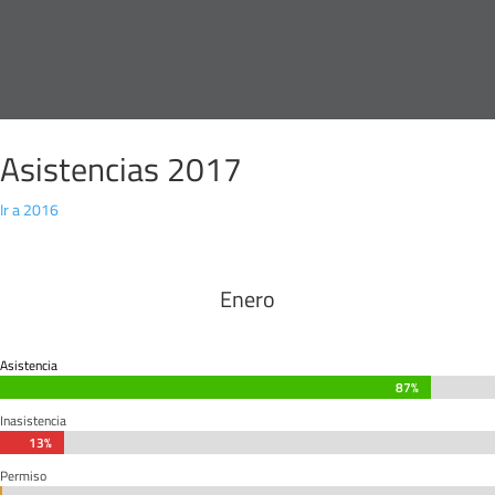
Asistencias 2017
Ir a 2016
Enero
Asistencia
87%
87%
Inasistencia
13%
13%
Permiso