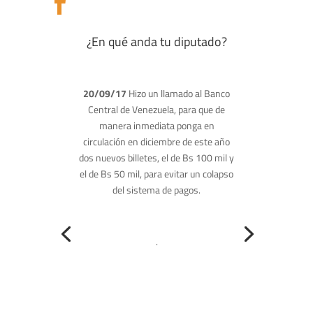

¿En qué anda tu diputado?
14/09/17
“
”