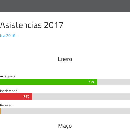
Asistencias 2017
Ir a 2016
Enero
Asistencia
75%
75%
Inasistencia
25%
25%
Permiso
0%
0%
Mayo