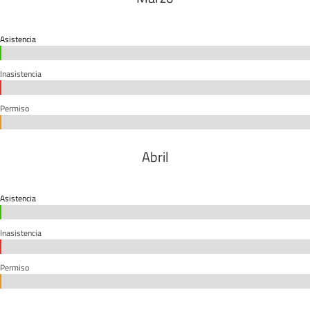
Asistencia
0%
0%
Inasistencia
0%
0%
Permiso
0%
0%
Abril
Asistencia
0%
0%
Inasistencia
0%
0%
Permiso
0%
0%