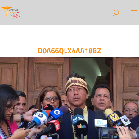
D0A66QLX4AA18BZ