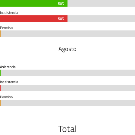
50%
50%
Inasistencia
50%
50%
Permiso
0%
0%
Agosto
Asistencia
0%
0%
Inasistencia
0%
0%
Permiso
0%
0%
Total