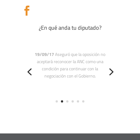

¿En qué anda tu diputado?
10/09/17
Expresó que un aumento
salarial no solucionará la crisis
económica y manifestó que lo que
necesita Venezuela es que se retome
la producción nacional.