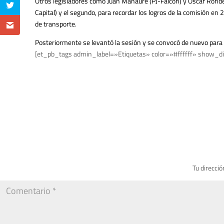
Otros legisladores como Juan Manaure (PJ-Falcón) y Oscar Rondero
Capital) y el segundo, para recordar los logros de la comisión en 
de transporte.
Posteriormente se levantó la sesión y se convocó de nuevo para 
[et_pb_tags admin_label=»Etiquetas» color=»#ffffff» show_di
Tu direcció