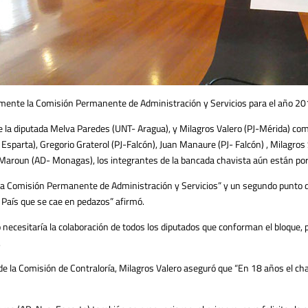
lmente la Comisión Permanente de Administración y Servicios para el año 201
de la diputada Melva Paredes (UNT- Aragua), y Milagros Valero (PJ-Mérida) co
Esparta), Gregorio Graterol (PJ-Falcón), Juan Manaure (PJ- Falcón) , Milagros
o Maroun (AD- Monagas), los integrantes de la bancada chavista aún están por
de la Comisión Permanente de Administración y Servicios” y un segundo punto d
 País que se cae en pedazos” afirmó.
cesitaría la colaboración de todos los diputados que conforman el bloque, pu
.
de la Comisión de Contraloría, Milagros Valero aseguró que “En 18 años el chav