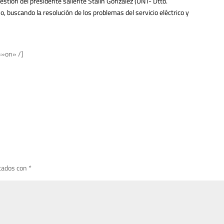
estión del presidente saliente Stalin Gonzalez (UNT- Dtto.
o, buscando la resolución de los problemas del servicio eléctrico y
=»on» /]
cados con
*