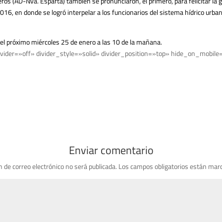
s (AD-Nva. Esparta) también se pronunciaron, el primero, para felicitar la g
2016, en donde se logró interpelar a los funcionarios del sistema hídrico urban
el próximo miércoles 25 de enero a las 10 de la mañana.
vider=»off» divider_style=»solid» divider_position=»top» hide_on_mobile
Enviar comentario
n de correo electrónico no será publicada.
Los campos obligatorios están mar