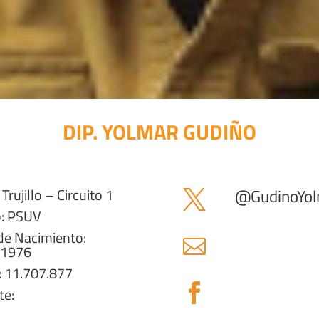
DIP. YOLMAR GUDIÑO
Trujillo – Circuito 1
@
GudinoYo

o: PSUV
de Nacimiento:

/1976
: 11.707.877

te: