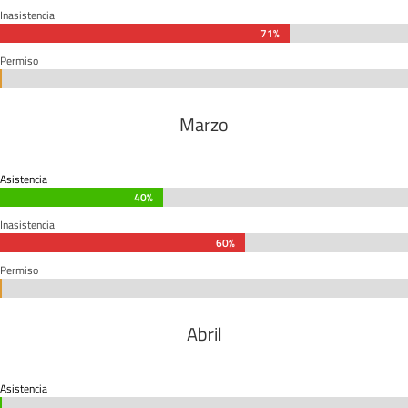
Inasistencia
71%
71%
Permiso
0%
0%
Marzo
Asistencia
40%
40%
Inasistencia
60%
60%
Permiso
0%
0%
Abril
Asistencia
0%
0%