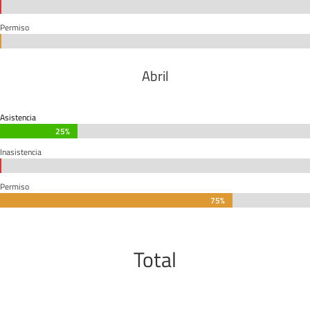
0%
0%
Permiso
0%
0%
Abril
Asistencia
25%
25%
Inasistencia
0%
0%
Permiso
75%
75%
Total