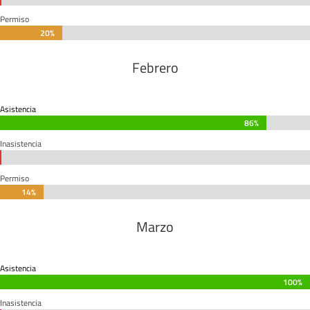
Permiso
20%
20%
Febrero
Asistencia
86%
86%
Inasistencia
0%
0%
Permiso
14%
14%
Marzo
Asistencia
100%
100%
Inasistencia