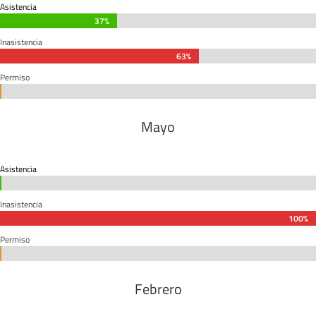
Asistencia
37%
37%
Inasistencia
63%
63%
Permiso
0%
0%
Mayo
Asistencia
0%
0%
Inasistencia
100%
100%
Permiso
0%
0%
Febrero