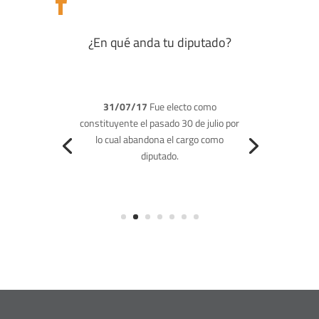

¿En qué anda tu diputado?
(21/03/17)
Rechazó la aprobación del
acuerdo impulsado por la Cámara para
respaldar la activación de la Carta
Democrática de la OEA.