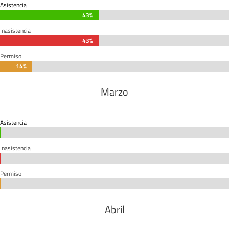
Asistencia
43%
43%
Inasistencia
43%
43%
Permiso
14%
14%
Marzo
Asistencia
0%
0%
Inasistencia
0%
0%
Permiso
0%
0%
Abril