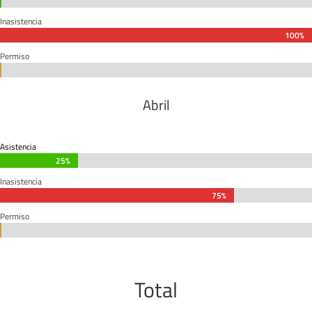
0%
0%
Inasistencia
100%
100%
Permiso
0%
0%
Abril
Asistencia
25%
25%
Inasistencia
75%
75%
Permiso
0%
0%
Total