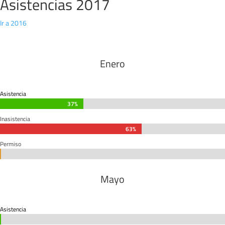
Asistencias 2017
Ir a 2016
Enero
Asistencia
37%
37%
Inasistencia
63%
63%
Permiso
0%
0%
Mayo
Asistencia
0%
0%