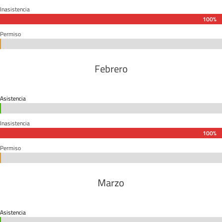
Inasistencia
100%
100%
Permiso
0%
0%
Febrero
Asistencia
0%
0%
Inasistencia
100%
100%
Permiso
0%
0%
Marzo
Asistencia