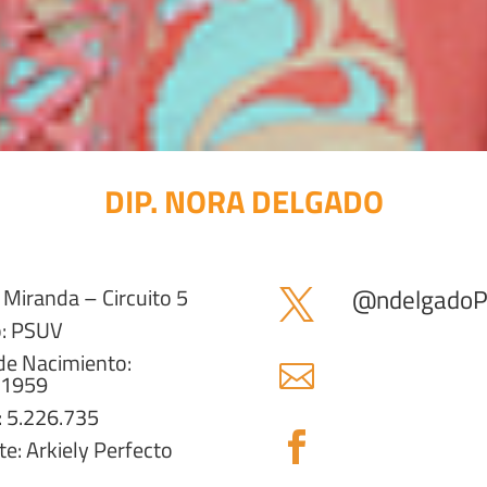
DIP. NORA DELGADO
Miranda – Circuito 5
@
ndelgado

o: PSUV
de Nacimiento:

/1959
: 5.226.735

e: Arkiely Perfecto