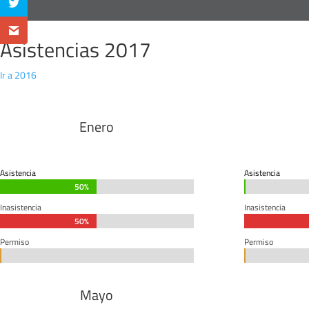
Asistencias 2017
Ir a 2016
Enero
Asistencia
Asistencia
50%
50%
0%
0%
Inasistencia
Inasistencia
50%
50%
Permiso
Permiso
0%
0%
0%
0%
Mayo