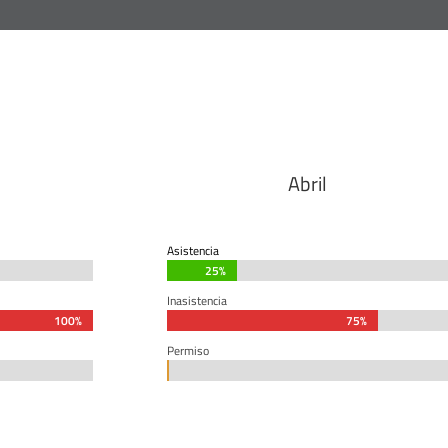
Abril
Asistencia
25%
25%
Inasistencia
100%
100%
75%
75%
Permiso
0%
0%