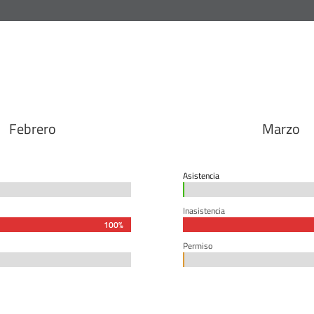
Febrero
Marzo
Asistencia
0%
0%
Inasistencia
100%
100%
Permiso
0%
0%