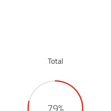
Total
79
%