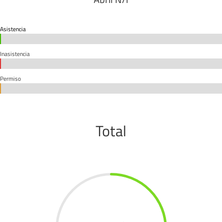
Asistencia
0%
0%
Inasistencia
0%
0%
Permiso
0%
0%
Total