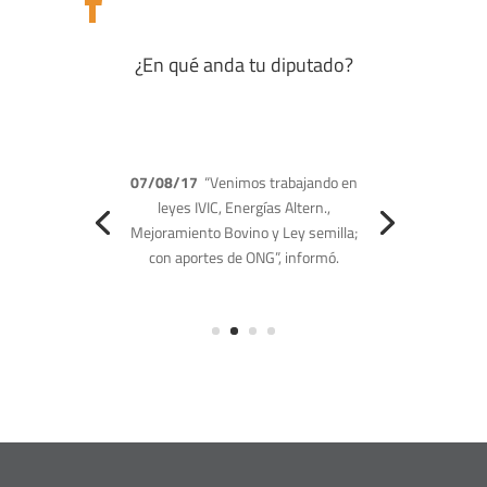

¿En qué anda tu diputado?
(09/03/17)
Denunció la desidia y
complicidad de los cuerpos de
seguridad y las bandas criminales en
los hechos delictivos que ocurren en el
estado Barinas.