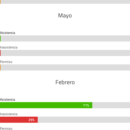
0%
0%
Mayo
Asistencia
0%
0%
Inasistencia
0%
0%
Permiso
0%
0%
Febrero
Asistencia
71%
71%
Inasistencia
29%
29%
Permiso