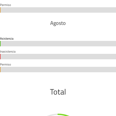
Permiso
0%
0%
Agosto
Asistencia
0%
0%
Inasistencia
0%
0%
Permiso
0%
0%
Total