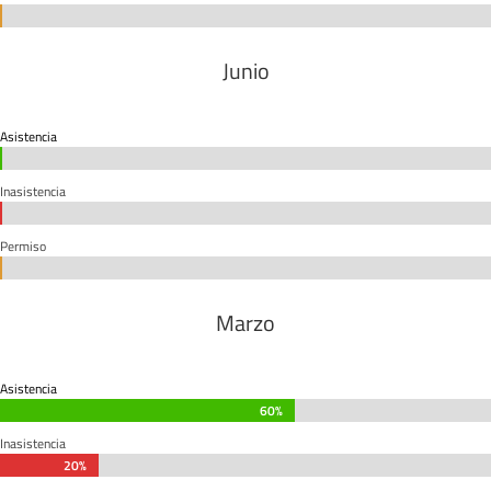
0%
0%
Junio
Asistencia
0%
0%
Inasistencia
0%
0%
Permiso
0%
0%
Marzo
Asistencia
60%
60%
Inasistencia
20%
20%