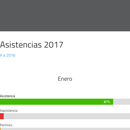
Asistencias 2017
Ir a 2016
Enero
Asistencia
87%
87%
Inasistencia
3%
3%
Permiso