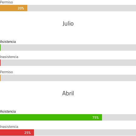
Permiso
20%
20%
Julio
Asistencia
0%
0%
Inasistencia
0%
0%
Permiso
0%
0%
Abril
Asistencia
75%
75%
Inasistencia
25%
25%