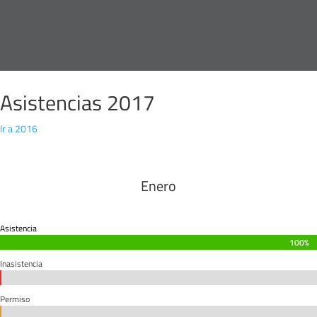
Asistencias 2017
Ir a 2016
Enero
Asistencia
100%
100%
Inasistencia
0%
0%
Permiso
0%
0%