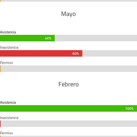
Mayo
Asistencia
40%
40%
Inasistencia
60%
60%
Permiso
0%
0%
Febrero
Asistencia
100%
100%
Inasistencia
0%
0%
Permiso