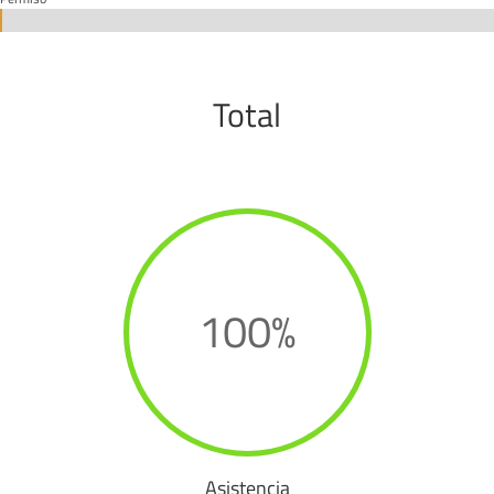
0%
0%
Total
100
%
Asistencia