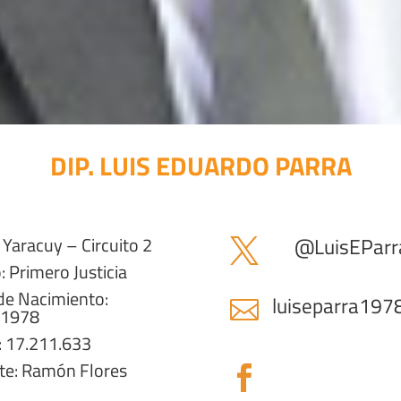
DIP. LUIS EDUARDO PARRA
Yaracuy – Circuito 2
@
LuisEPar

: Primero Justicia
de Nacimiento:
luiseparra197

/1978
: 17.211.633
te: Ramón Flores
