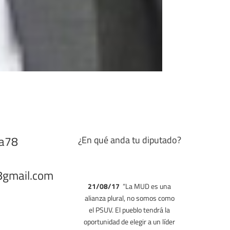
ra78
¿En qué anda tu diputado?
8
gmail.com
21/08/17
“En Venezuela
queremos contar votos, no
balas ni muertos. Del lado de la