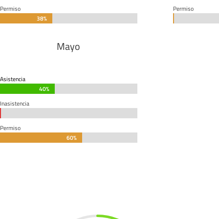
Permiso
Permiso
38%
38%
0%
0%
Mayo
Asistencia
40%
40%
Inasistencia
0%
0%
Permiso
60%
60%