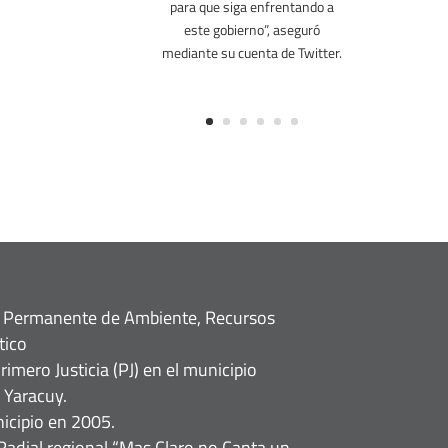
MUD no está el adversario, el
adversario es este gobierno
corrupto”, expresó.
n Permanente de Ambiente, Recursos
tico
imero Justicia (PJ) en el municipio
 Yaracuy.
icipio en 2005.
adial regional “Mas Claro no Canta un