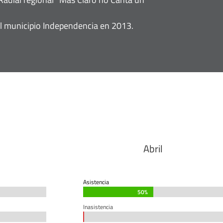
el municipio Independencia en 2013.
Abril
Asistencia
50%
50%
Inasistencia
0%
0%