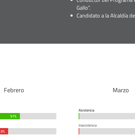
Gallo”.
Candidato a la Alcaldía d
Febrero
Marzo
Asistencia
57%
57%
0%
0%
Inasistencia
43%
43%
0%
0%