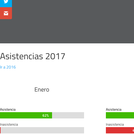
Asistencias 2017
Ir a 2016
Enero
Asistencia
Asistencia
62%
62%
Inasistencia
Inasistencia
0%
0%