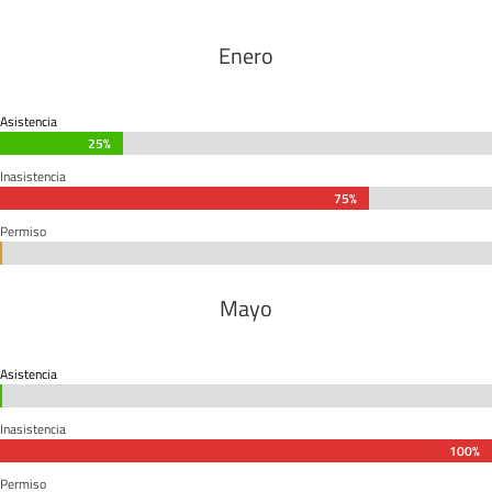
Enero
Asistencia
25%
25%
Inasistencia
75%
75%
Permiso
0%
0%
Mayo
Asistencia
0%
0%
Inasistencia
100%
100%
Permiso