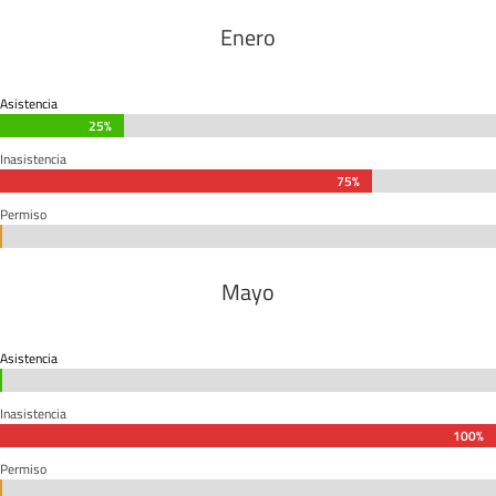
Enero
Asistencia
25%
25%
Inasistencia
75%
75%
Permiso
0%
0%
Mayo
Asistencia
0%
0%
Inasistencia
100%
100%
Permiso
0%
0%