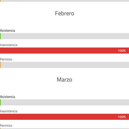
Febrero
Asistencia
0%
0%
Inasistencia
100%
100%
Permiso
0%
0%
Marzo
Asistencia
0%
0%
Inasistencia
100%
100%
Permiso