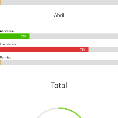
0%
0%
Abril
Asistencia
25%
25%
Inasistencia
75%
75%
Permiso
0%
0%
Total