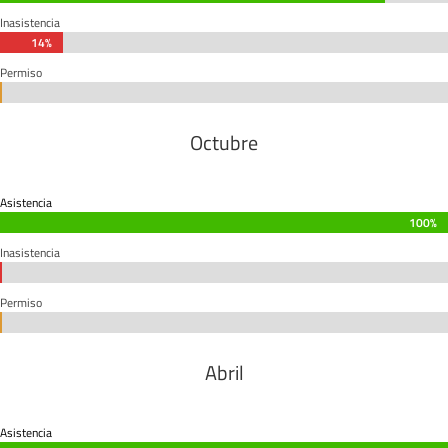
Inasistencia
14%
14%
Permiso
0%
0%
Octubre
Asistencia
100%
100%
Inasistencia
0%
0%
Permiso
0%
0%
Abril
Asistencia