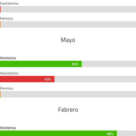
Inasistencia
0%
0%
Permiso
0%
0%
Mayo
Asistencia
60%
60%
Inasistencia
40%
40%
Permiso
0%
0%
Febrero
Asistencia
86%
86%