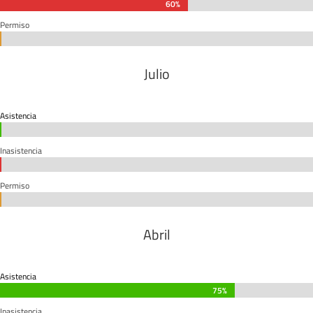
60%
60%
Permiso
0%
0%
Julio
Asistencia
0%
0%
Inasistencia
0%
0%
Permiso
0%
0%
Abril
Asistencia
75%
75%
Inasistencia