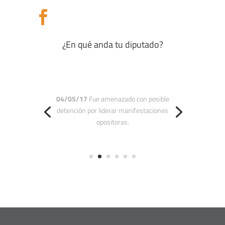

¿En qué anda tu diputado?
(26/04/17)
Responsabilizó a Maduro
y a Tarek William Saab por la muerte
del joven estudiante Juan Pablo
Pernalete.