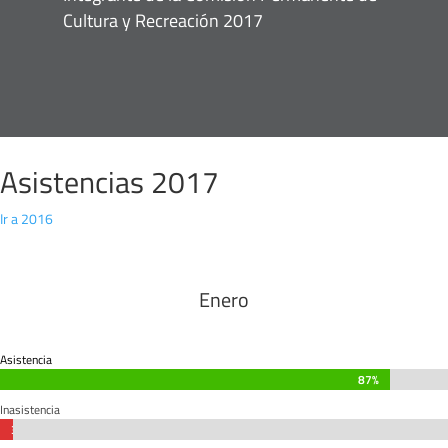
Cultura y Recreación 2017
Asistencias 2017
Ir a 2016
Enero
Asistencia
87%
87%
Inasistencia
3%
3%