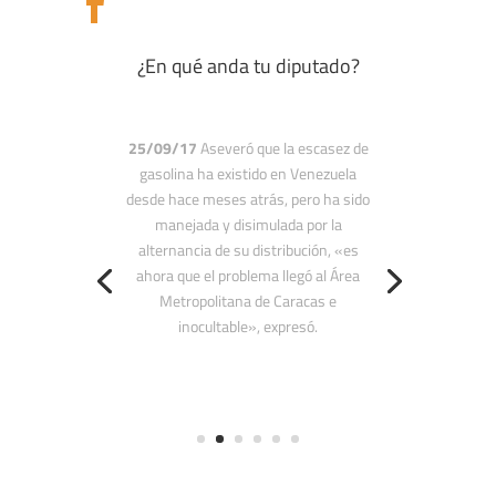

¿En qué anda tu diputado?
29/08/17 «
Que triste ver a mi país
con semejante inflación proyectada de
1.133,8% para finales del 2017 y
Maduro como si no fuera con él”,
expresó mediante su cuenta de
Twitter.