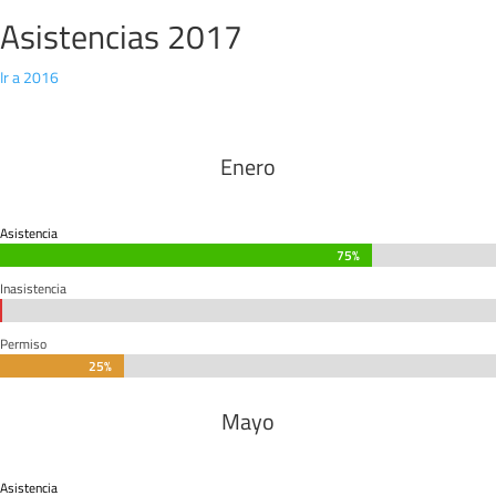
Asistencias 2017
Ir a 2016
Enero
Asistencia
75%
75%
Inasistencia
0%
0%
Permiso
25%
25%
Mayo
Asistencia