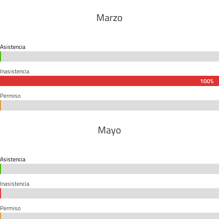
Marzo
Asistencia
0%
0%
Inasistencia
100%
100%
Permiso
0%
0%
Mayo
Asistencia
0%
0%
Inasistencia
0%
0%
Permiso
0%
0%