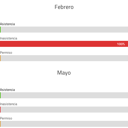
Febrero
Asistencia
0%
0%
Inasistencia
100%
100%
Permiso
0%
0%
Mayo
Asistencia
0%
0%
Inasistencia
0%
0%
Permiso
0%
0%