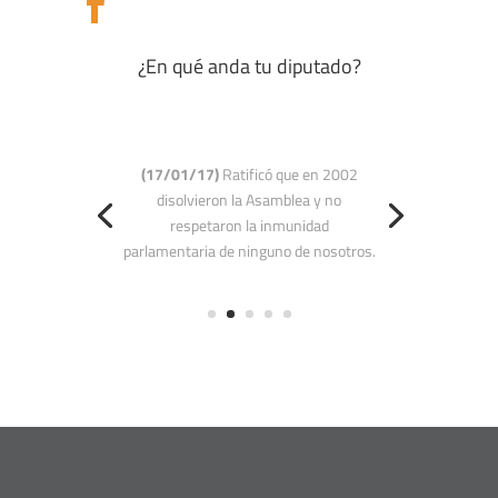

¿En qué anda tu diputado?
(16/01/17) Afirmó que «hay
contradicción en ese parlamento que
acaba de aprobar un abandono de
cargo, si abandonó el cargo, ¿cómo lo
convocan para que presente el
mensaje?».