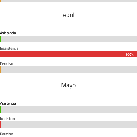
Abril
Asistencia
0%
0%
Inasistencia
100%
100%
Permiso
0%
0%
Mayo
Asistencia
0%
0%
Inasistencia
0%
0%
Permiso