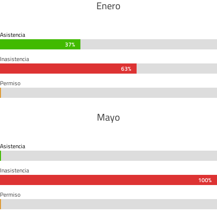
Enero
Asistencia
37%
37%
Inasistencia
63%
63%
Permiso
0%
0%
Mayo
Asistencia
0%
0%
Inasistencia
100%
100%
Permiso
0%
0%