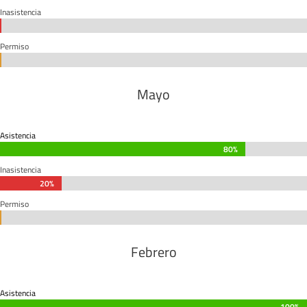
Inasistencia
0%
0%
Permiso
0%
0%
Mayo
Asistencia
80%
80%
Inasistencia
20%
20%
Permiso
0%
0%
Febrero
Asistencia
100%
100%