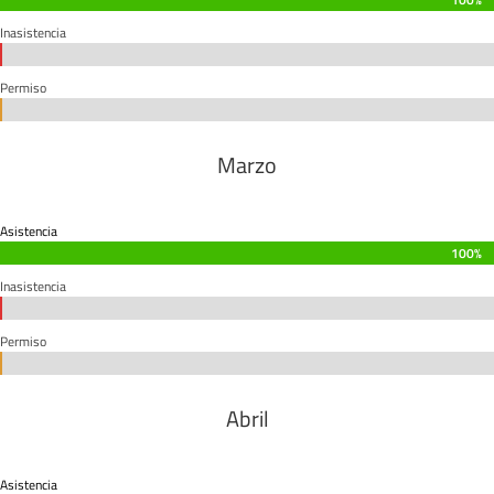
Inasistencia
0%
0%
Permiso
0%
0%
Marzo
Asistencia
100%
100%
Inasistencia
0%
0%
Permiso
0%
0%
Abril
Asistencia