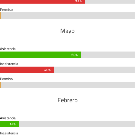
63%
63%
Permiso
0%
0%
Mayo
Asistencia
60%
60%
Inasistencia
40%
40%
Permiso
0%
0%
Febrero
Asistencia
14%
14%
Inasistencia