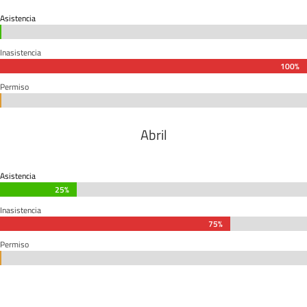
Asistencia
0%
0%
Inasistencia
100%
100%
Permiso
0%
0%
Abril
Asistencia
25%
25%
Inasistencia
75%
75%
Permiso
0%
0%