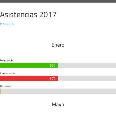
Asistencias 2017
Ir a 2016
Enero
Asistencia
50%
50%
Inasistencia
50%
50%
Permiso
0%
0%
Mayo