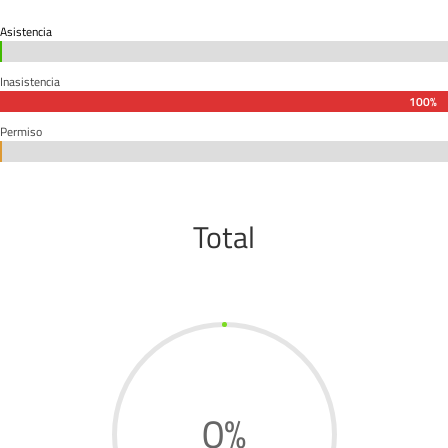
Asistencia
0%
0%
Inasistencia
100%
100%
Permiso
0%
0%
Total
0
%