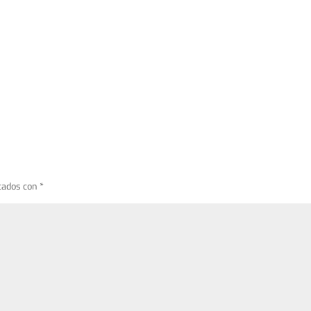
cados con
*