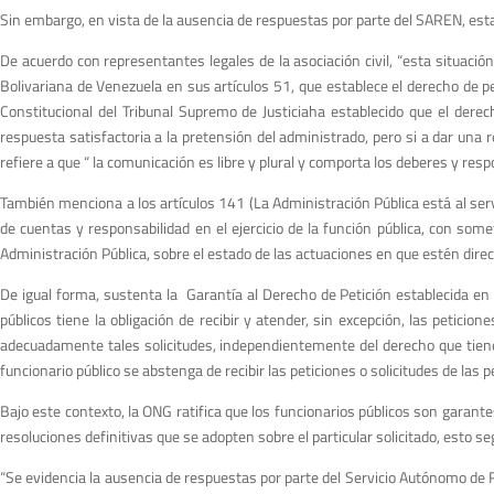
Sin embargo, en vista de la ausencia de respuestas por parte del SAREN, est
De acuerdo con representantes legales de la asociación civil, “esta situaci
Bolivariana de Venezuela en sus artículos 51, que establece el derecho de pet
Constitucional del Tribunal Supremo de Justiciaha establecido que el derech
respuesta satisfactoria a la pretensión del administrado, pero si a dar una r
refiere a que “ la comunicación es libre y plural y comporta los deberes y resp
También menciona a los artículos 141 (La Administración Pública está al servi
de cuentas y responsabilidad en el ejercicio de la función pública, con so
Administración Pública, sobre el estado de las actuaciones en que estén direc
De igual forma, sustenta la Garantía al Derecho de Petición establecida en e
públicos tiene la obligación de recibir y atender, sin excepción, las peticio
adecuadamente tales solicitudes, independientemente del derecho que tiene l
funcionario público se abstenga de recibir las peticiones o solicitudes de la
Bajo este contexto, la ONG ratifica que los funcionarios públicos son garante
resoluciones definitivas que se adopten sobre el particular solicitado, esto se
“Se evidencia la ausencia de respuestas por parte del Servicio Autónomo de R