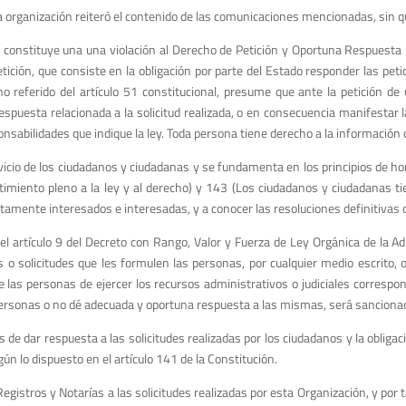
a organización reiteró el contenido de las comunicaciones mencionadas, sin q
ón constituye una una violación al Derecho de Petición y Oportuna Respuesta 
ición, que consiste en la obligación por parte del Estado responder las petic
o referido del artículo 51 constitucional, presume que ante la petición de 
espuesta relacionada a la solicitud realizada, o en consecuencia manifestar l
onsabilidades que indique la ley. Toda persona tiene derecho a la información o
cio de los ciudadanos y ciudadanas y se fundamenta en los principios de honest
metimiento pleno a la ley y al derecho) y 143 (Los ciudadanos y ciudadanas
tamente interesados e interesadas, y a conocer las resoluciones definitivas q
l artículo 9 del Decreto con Rango, Valor y Fuerza de Ley Orgánica de la Adm
nes o solicitudes que les formulen las personas, por cualquier medio escrito,
as personas de ejercer los recursos administrativos o judiciales correspond
s personas o no dé adecuada y oportuna respuesta a las mismas, será sancionad
s de dar respuesta a las solicitudes realizadas por los ciudadanos y la oblig
gún lo dispuesto en el artículo 141 de la Constitución.
egistros y Notarías a las solicitudes realizadas por esta Organización, y po