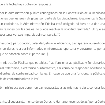
ue a la fecha haya obtenido respuesta.
por la administración pública consagrados en la Constitución de la República
iones que les sean dirigidas por parte de los ciudadanos; igualmente, la Sala
un ciudadano, la Administración Pública está obligada, si bien no a dar una
as razones por las cuales no puede resolver la solicitud realizada”; 58 que se
portuna, veraz e imparcial, sin censura (…)”.
idad, participación, celeridad, eficacia, eficiencia, transparencia, rendición
 tienen derecho a ser informados e informadas oportuna y verazmente por la
ue se adopten sobre el particular…).
inistración Pública, que establece “las funcionarias públicas y funcionarios
 oral, telefónico, electrónico o informático; así como de responder oportuna y
ientes, de conformidad con la ley. En caso de que una funcionaria pública o
a de conformidad con la ley”.
ación intrínseca que tienen en dar respuestas a las mismas y dar a conocer las
r tanto, el quebrantamiento de un Derecho Humano, reconocido así por la Corte