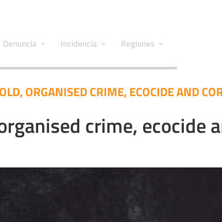
Denuncia
Incidencia
Regiones
OLD, ORGANISED CRIME, ECOCIDE AND C
organised crime, ecocide 