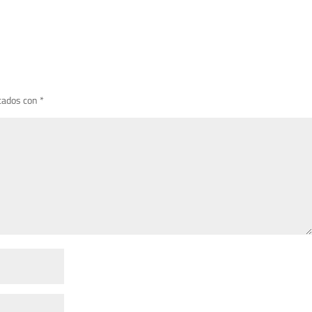
cados con
*