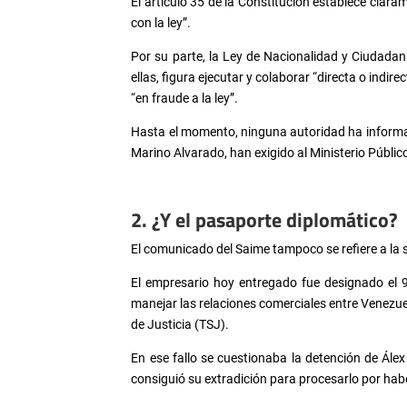
El artículo 35 de la Constitución establece clar
con la ley”.
Por su parte, la Ley de Nacionalidad y Ciudadaní
ellas, figura ejecutar y colaborar “directa o indir
“en fraude a la ley”.
Hasta el momento, ninguna autoridad ha informad
Marino Alvarado, han exigido al Ministerio Públi
2. ¿Y el pasaporte diplomático?
El comunicado del Saime tampoco se refiere a la
El empresario hoy entregado fue designado el 9 
manejar las relaciones comerciales entre Venezuel
de Justicia (TSJ).
En ese fallo se cuestionaba la detención de Ále
consiguió su extradición para procesarlo por hab