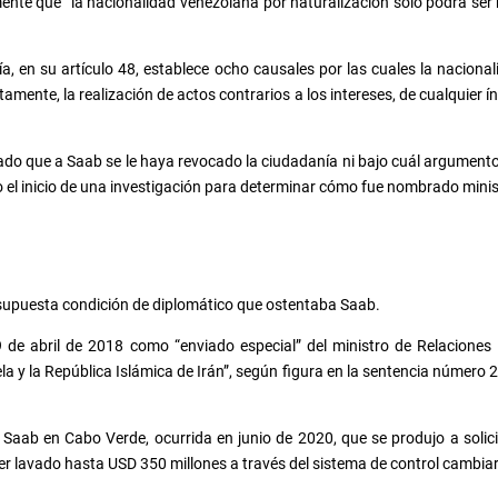
amente que “la nacionalidad venezolana por naturalización solo podrá ser
a, en su artículo 48, establece ocho causales por las cuales la nacional
ectamente, la realización de actos contrarios a los intereses, de cualquier
o que a Saab se le haya revocado la ciudadanía ni bajo cuál argumento
co el inicio de una investigación para determinar cómo fue nombrado minis
 supuesta condición de diplomático que ostentaba Saab.
de abril de 2018 como “enviado especial” del ministro de Relaciones E
a y la República Islámica de Irán”, según figura en la sentencia número 
x Saab en Cabo Verde, ocurrida en junio de 2020, que se produjo a sol
er lavado hasta USD 350 millones a través del sistema de control cambia