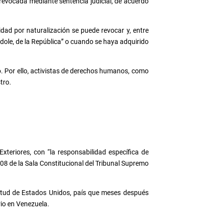
 revocada mediante sentencia judicial, de acuerdo
idad por naturalización se puede revocar y, entre
 índole, de la República” o cuando se haya adquirido
. Por ello, activistas de derechos humanos, como
tro.
xteriores, con “la responsabilidad específica de
208 de la Sala Constitucional del Tribunal Supremo
icitud de Estados Unidos, país que meses después
rio en Venezuela.