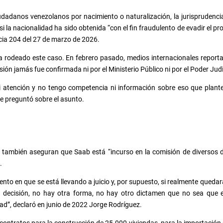
udadanos venezolanos por nacimiento o naturalización, la jurisprudenci
si la nacionalidad ha sido obtenida “con el fin fraudulento de evadir el 
cia 204 del 27 de marzo de 2026.
a rodeado este caso. En febrero pasado, medios internacionales report
ón jamás fue confirmada ni por el Ministerio Público ni por el Poder Judic
 atención y no tengo competencia ni información sobre eso que plantea
e preguntó sobre el asunto.
también aseguran que Saab está “incurso en la comisión de diversos del
.
o en que se está llevando a juicio y, por supuesto, si realmente quedar
 decisión, no hay otra forma, no hay otro dictamen que no sea que ese
tad”, declaró en junio de 2022 Jorge Rodríguez.