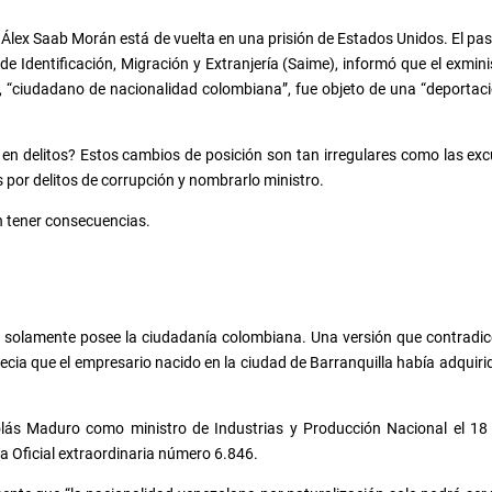
Álex Saab Morán está de vuelta en una prisión de Estados Unidos. El pas
o de Identificación, Migración y Extranjería (Saime), informó que el exmi
, “ciudadano de nacionalidad colombiana”, fue objeto de una “deportaci
n delitos? Estos cambios de posición son tan irregulares como las e
 por delitos de corrupción y nombrarlo ministro.
n tener consecuencias.
b solamente posee la ciudadanía colombiana. Una versión que contradi
precia que el empresario nacido en la ciudad de Barranquilla había adquir
olás Maduro como ministro de Industrias y Producción Nacional el 18 
a Oficial extraordinaria número 6.846.