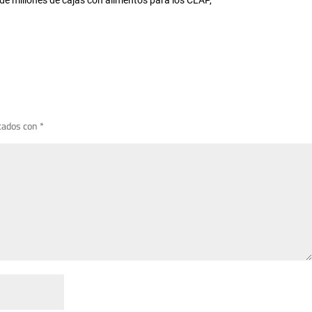
de millones de cajas con alimentos para los CLAP,
cados con
*