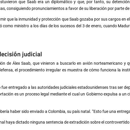
tuvieron que Saab era un diplomático y que, por tanto, su detención
as, consiguiendo pronunciamientos a favor de su liberación por parte de
umir que la inmunidad y protección que Saab gozaba por sus cargos en e
 como ministro a los días de los sucesos del 3 de enero, cuando Maduro
decisión judicial
ción de Álex Saab, que vinieron a buscarlo en avión norteamericano y q
efensa, el procedimiento irregular es muestra de cómo funciona la ins
fue entregado a las autoridades judiciales estadounidenses tras ser d
ortación es un proceso legal mediante el cual un Gobierno expulsa a un ci
bería haber sido enviado a Colombia, su país natal. “Esto fue una entreg
nal haya dictado ninguna sentencia de extradición sobre el controvertido