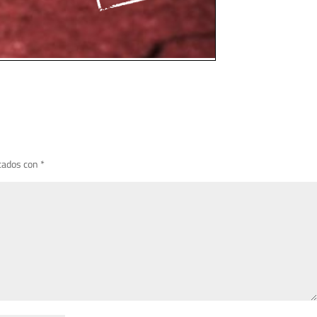
cados con
*