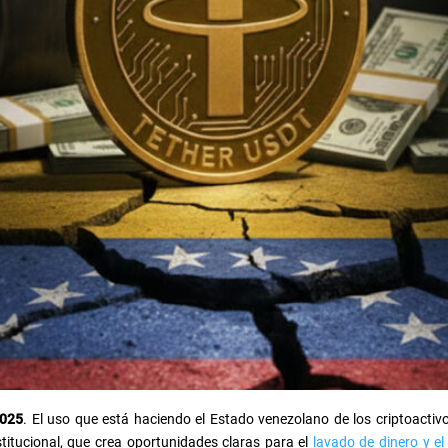
2025
. El uso que está haciendo el Estado venezolano de los criptoacti
stitucional, que crea oportunidades claras para el
lavado de dinero y el