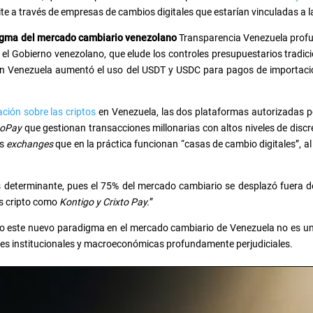
ite a través de empresas de cambios digitales que estarían vinculadas a la
digma del mercado cambiario venezolano
Transparencia Venezuela profu
 el Gobierno venezolano, que elude los controles presupuestarios tradicio
en Venezuela aumentó el uso del USDT y USDC para pagos de importacio
ación sobre las criptos
en Venezuela, las dos plataformas autorizadas p
toPay
que gestionan transacciones millonarias con altos niveles de disc
as
exchanges
que en la práctica funcionan “casas de cambio digitales”, al
 determinante, pues el 75% del mercado cambiario se desplazó fuera de
es cripto como
Kontigo y Crixto Pay.
”
 este nuevo paradigma en el mercado cambiario de Venezuela no es un 
ones institucionales y macroeconómicas profundamente perjudiciales.