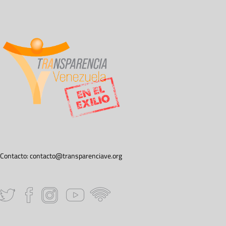
Contacto:
contacto@transparenciave.org