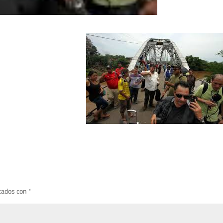
cados con
*