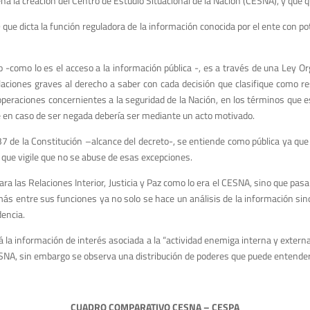
a la creación del Centro de Estudio Situacional de la Nación (CESNA), y que 
 que dicta la función reguladora de la información conocida por el ente con pot
como lo es el acceso a la información pública -, es a través de una Ley Org
olaciones graves al derecho a saber con cada decisión que clasifique como r
 operaciones concernientes a la seguridad de la Nación, en los términos que e
que en caso de ser negada debería ser mediante un acto motivado.
7 de la Constitución –alcance del decreto-, se entiende como pública ya que 
 que vigile que no se abuse de esas excepciones.
ara las Relaciones Interior, Justicia y Paz como lo era el CESNA, sino que pas
más entre sus funciones ya no solo se hace un análisis de la información sin
dencia.
 la información de interés asociada a la “actividad enemiga interna y extern
ESNA, sin embargo se observa una distribución de poderes que puede entender
CUADRO COMPARATIVO CESNA – CESPA