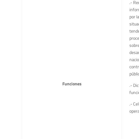
.- Re
infor
por l
situa
tende
proce
sobre
desar
nacio
contr
públi
Funciones
.- Di
func
.- Ce
opera