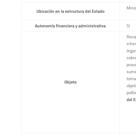
Minis
Ubicación en la estructura del Estado
Autonomía financiera y administrativa
SI
Recop
infor
órgan
sobre
prove
sumin
toma 
Objeto
objet
polít
del E