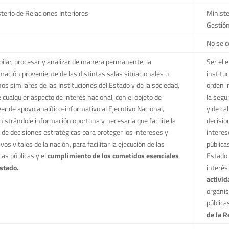
terio de Relaciones Interiores
Ministe
Gestión
No se 
ilar, procesar y analizar de manera permanente, la
Ser el e
mación proveniente de las distintas salas situacionales u
institu
os similares de las Instituciones del Estado y de la sociedad,
orden i
 cualquier aspecto de interés nacional, con el objeto de
la segu
er de apoyo analítico-informativo al Ejecutivo Nacional,
y de ca
istrándole información oportuna y necesaria que facilite la
decisio
de decisiones estratégicas para proteger los intereses y
interese
ivos vitales de la nación, para facilitar la ejecución de las
pública
icas públicas y el
cumplimiento de los cometidos esenciales
Estado.
stado.
interés
activid
organis
pública
de la R