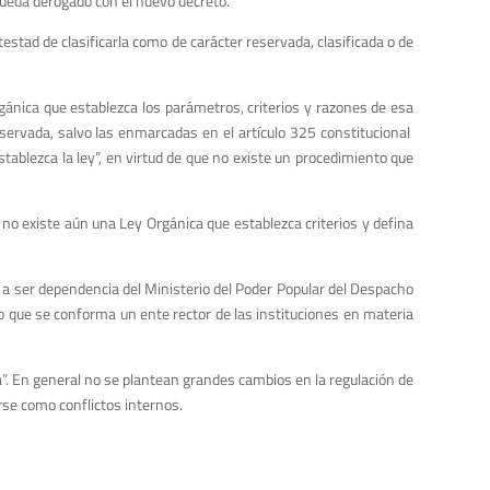
queda derogado con el nuevo decreto.
estad de clasificarla como de carácter reservada, clasificada o de
ánica que establezca los parámetros, criterios y razones de esa
eservada, salvo las enmarcadas en el artículo 325 constitucional
stablezca la ley”, en virtud de que no existe un procedimiento que
no existe aún una Ley Orgánica que establezca criterios y defina
a a ser dependencia del Ministerio del Poder Popular del Despacho
o que se conforma un ente rector de las instituciones en materia
a”. En general no se plantean grandes cambios en la regulación de
se como conflictos internos.