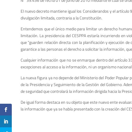
N° 39.436 de fecha 01 de junio de 2010 mediante el cual se orden
El nuevo decreto mantiene igual los Considerandos y el artículo 9
divulgación limitada, contraria a la Constitución.
Entendemos que el único medio para limitar un derecho humano -
limitación. La presidencia del CESPPA estaría incurriendo en vi
que “guarden relación directa con la planificación y ejecución de
garantice a las personas el derecho a solicitar la información, 
Cualquier información que no se enmarque dentro del artículo 33
excepciones al acceso a la información, ni un organismo nacional
La nueva figura ya no depende del Ministerio del Poder Popular p
de la Presidencia y Seguimiento de la Gestión del Gobierno. Ade
de seguridad que controlará la información dirigida hacia la Presi
De igual forma destaca en su objeto que este nuevo ente evaluará
la información que ya se había presentado con la creación del C