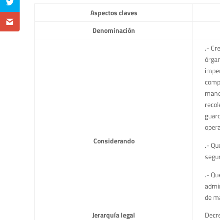
Aspectos claves
Denominación
.- Cr
órgan
imper
compe
manda
recol
guard
opera
Considerando
.- Qu
segur
.- Qu
admin
de m
Jerarquía legal
Decre