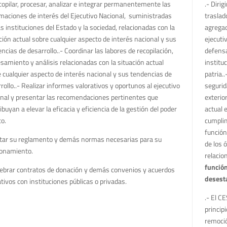
copilar, procesar, analizar e integrar permanentemente las
.- Dirig
maciones de interés del Ejecutivo Nacional, suministradas
traslad
as instituciones del Estado y la sociedad, relacionadas con la
agregad
ción actual sobre cualquier aspecto de interés nacional y sus
ejecuti
ncias de desarrollo..- Coordinar las labores de recopilación,
defensa
samiento y análisis relacionadas con la situación actual
institu
 cualquier aspecto de interés nacional y sus tendencias de
patria.
rollo..- Realizar informes valorativos y oportunos al ejecutivo
segurid
nal y presentar las recomendaciones pertinentes que
exterio
ibuyan a elevar la eficacia y eficiencia de la gestión del poder
actual 
co.
cumplim
función
ctar su reglamento y demás normas necesarias para su
de los 
ionamiento.
relacio
función
lebrar contratos de donación y demás convenios y acuerdos
desesta
tivos con instituciones públicas o privadas.
.- El C
princip
remoci