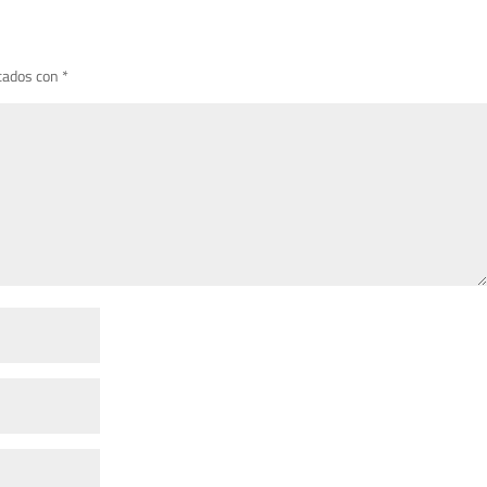
cados con
*