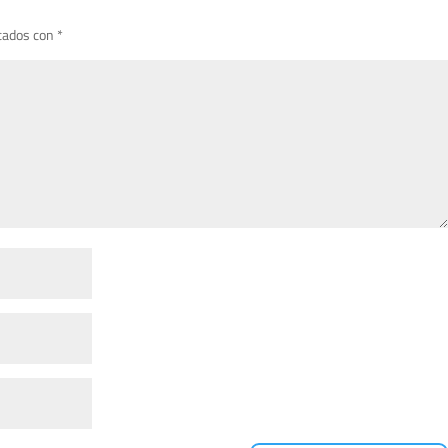
cados con
*