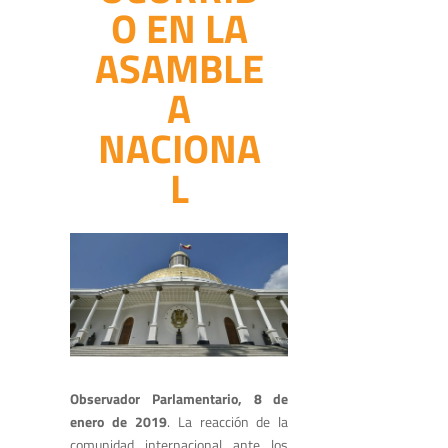
O EN LA
ASAMBLE
A
NACIONA
L
Observador Parlamentario, 8 de
enero de 2019
. La reacción de la
comunidad internacional ante los