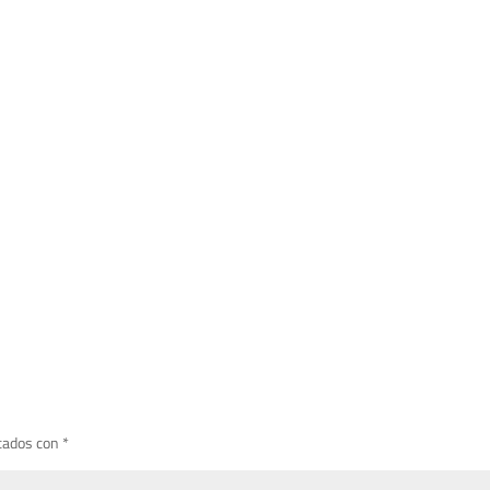
cados con
*