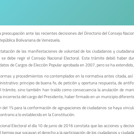
reocupación ante las recientes decisiones del Directorio del Consejo Nacional
República Bolivariana de Venezuela.
tatación de las manifestaciones de voluntad de los ciudadanos y ciudadanas
cual se debe regir el Consejo Nacional Electoral. Este trámite debió haber
tos de Cargos de Elección Popular aprobada en 2007, pero se ha extendido, i
ormas y procedimientos no contemplados en la normativa antes citada, así c
inistrativo: principio de buena fe, de petición y oportuna respuesta, de anti
el trámite, sino también han traído como consecuencia la anulación de mani
a incorrecta del cargo del Presidente, haber firmado en un municipio diferente 
 del 1% para la conformación de agrupaciones de ciudadanos se haya vinculado
ontrario a lo establecido en la Constitución.
cional Electoral el día 10 de junio de 2016 constata que las acciones y decisi
l tiempo que socavan el derecho a la participación de los ciudadanos y ciudad