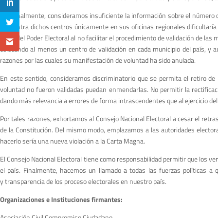
Adicionalmente, consideramos insuficiente la información sobre el número de
concentra dichos centros únicamente en sus oficinas regionales dificultaría e
parte del Poder Electoral al no facilitar el procedimiento de validación de las
colocando al menos un centro de validación en cada municipio del país, y 
razones por las cuales su manifestación de voluntad ha sido anulada.
En este sentido, consideramos discriminatorio que se permita el retiro de
voluntad no fueron validadas puedan enmendarlas. No permitir la rectificaci
dando más relevancia a errores de forma intrascendentes que al ejercicio del
Por tales razones, exhortamos al Consejo Nacional Electoral a cesar el retraso
de la Constitución. Del mismo modo, emplazamos a las autoridades electora
hacerlo sería una nueva violación a la Carta Magna.
El Consejo Nacional Electoral tiene como responsabilidad permitir que los ven
el país. Finalmente, hacemos un llamado a todas las fuerzas políticas a qu
y transparencia de los proceso electorales en nuestro país.
Organizaciones e Instituciones firmantes:
Asociación Civil Compromiso Ciudadano.