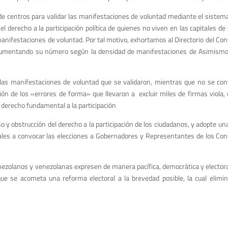
 centros para validar las manifestaciones de voluntad mediante el sistema d
l derecho a la participación política de quienes no viven en las capitales de
 manifestaciones de voluntad. Por tal motivo, exhortamos al Directorio del Conse
aumentando su número según la densidad de manifestaciones de Asimismo, es
 las manifestaciones de voluntad que se validaron, mientras que no se con
ón de los «errores de forma» que llevaron a excluir miles de firmas viola, 
 derecho fundamental a la participación
 y obstrucción del derecho a la participación de los ciudadanos, y adopte una 
les a convocar las elecciones a Gobernadores y Representantes de los Cons
ezolanos y venezolanas expresen de manera pacífica, democrática y electoral s
e se acometa una reforma electoral a la brevedad posible, la cual elimine 