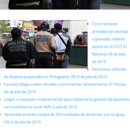
Cinco hombres
armados con pistolas
y granadas robaron
joyería en el CCCT. El
Nacional, 06 de julio
de 2015
Decomisan artículos
de limpieza acaparados en Portuguesa. ÚN, 6 de julio de 2015
Escasez obliga a redes oficiales a incrementar racionamiento. El Tiempo,
06 de julio de 2015
Llegan a hospitales medicamentos para tratamiento gratuito de pacientes
con insuficiencia renal. AVN, 6 julio de 2015
Venezuela acuerda compra de 265 toneladas de alimentos con Uruguay.
ÚN, 6 de julio de 2015