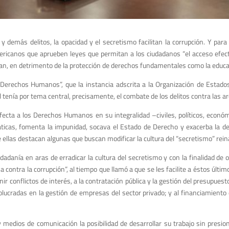
os y demás delitos, la opacidad y el secretismo facilitan la corrupción. Y p
canos que aprueben leyes que permitan a los ciudadanos “el acceso efecti
can, en detrimento de la protección de derechos fundamentales como la educac
y Derechos Humanos”, que la instancia adscrita a la Organización de Estad
 tenía por tema central, precisamente, el combate de los delitos contra las ar
cta a los Derechos Humanos en su integralidad –civiles, políticos, económi
cráticas, fomenta la impunidad, socava el Estado de Derecho y exacerba la 
 ellas destacan algunas que buscan modificar la cultura del “secretismo” reina
udadanía en aras de erradicar la cultura del secretismo y con la finalidad de
a contra la corrupción”, al tiempo que llamó a que se les facilite a éstos últ
r conflictos de interés, a la contratación pública y la gestión del presupuesto
nvolucradas en la gestión de empresas del sector privado; y al financiamient
y medios de comunicación la posibilidad de desarrollar su trabajo sin presio