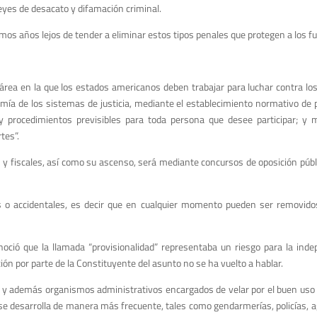
leyes de desacato y difamación criminal.
mos años lejos de tender a eliminar estos tipos penales que protegen a los fu
a área en la que los estados americanos deben trabajar para luchar contra los
omía de los sistemas de justicia, mediante el establecimiento normativo de
os y procedimientos previsibles para toda persona que desee participar;
tes”.
s y fiscales, así como su ascenso, será mediante concursos de oposición públi
s o accidentales, es decir que en cualquier momento pueden ser removidos d
onoció que la llamada “provisionalidad” representaba un riesgo para la in
ión por parte de la Constituyente del asunto no se ha vuelto a hablar.
s y además organismos administrativos encargados de velar por el buen uso d
 se desarrolla de manera más frecuente, tales como gendarmerías, policías, a