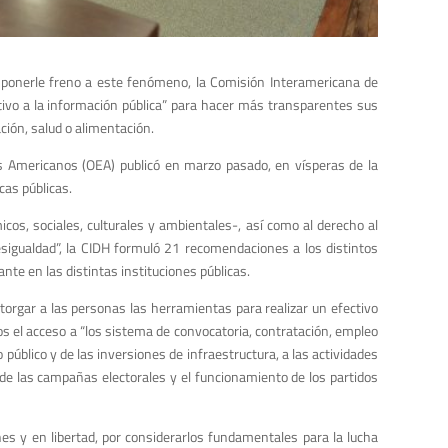
ara ponerle freno a este fenómeno, la Comisión Interamericana de
vo a la información pública” para hacer más transparentes sus
ión, salud o alimentación.
os Americanos (OEA) publicó en marzo pasado, en vísperas de la
cas públicas.
cos, sociales, culturales y ambientales-, así como al derecho al
desigualdad”, la CIDH formuló 21 recomendaciones a los distintos
nte en las distintas instituciones públicas.
 otorgar a las personas las herramientas para realizar un efectivo
imos el acceso a “los sistema de convocatoria, contratación, empleo
 público y de las inversiones de infraestructura, a las actividades
o de las campañas electorales y el funcionamiento de los partidos
nes y en libertad, por considerarlos fundamentales para la lucha